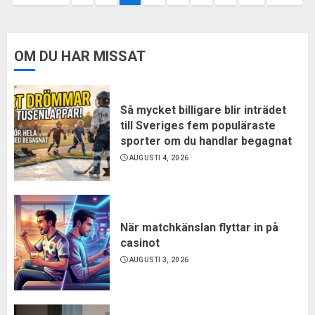
för
inlägg
OM DU HAR MISSAT
Så mycket billigare blir inträdet
till Sveriges fem populäraste
sporter om du handlar begagnat
AUGUSTI 4, 2026
När matchkänslan flyttar in på
casinot
AUGUSTI 3, 2026