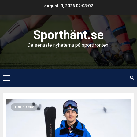
Skip
augusti 9, 2026
02:03:08
to
content
Sporthänt.se
De senaste nyheterna på sportfronten!
Primary
Menu
Sample
1 min read
Page