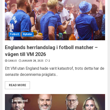
Fotboll
Nyheter
Englands herrlandslag i fotboll matcher –
vägen till VM 2026
CAMJO
JANUARI 28, 2025
2
Ett VM utan England hade varit katastrof, trots detta har de
senaste decennierna präglats...
READ MORE
2 min read