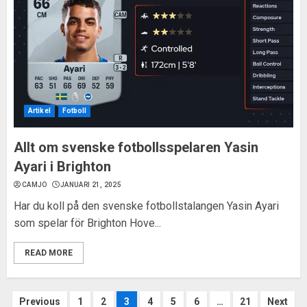
Artikel
Fotboll
Allt om svenske fotbollsspelaren Yasin
Ayari i Brighton
CAMJO
JANUARI 21, 2025
Har du koll på den svenske fotbollstalangen Yasin Ayari
som spelar för Brighton Hove...
READ MORE
Sidnumrering
Previous
1
2
3
4
5
6
…
21
Next