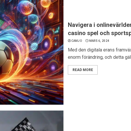
Navigera i onlinevärlde
casino spel och sportsp
CAMJO
MARS 6, 2024
Med den digitala erans framväx
enorm förändring, och detta gälle
READ MORE