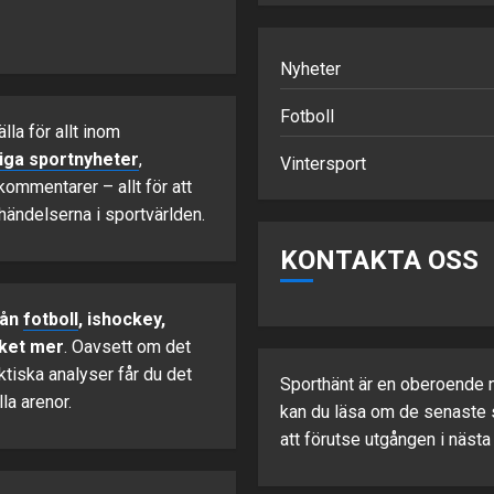
Nyheter
Fotboll
älla för allt inom
liga sportnyheter
,
Vintersport
kommentarer – allt för att
händelserna i sportvärlden.
KONTAKTA OSS
rån
fotboll
, ishockey,
ket mer
. Oavsett om det
aktiska analyser får du det
Sporthänt är en oberoende n
la arenor.
kan du läsa om de senaste s
att förutse utgången i nästa