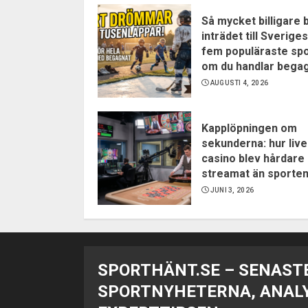
Så mycket billigare b
inträdet till Sveriges
fem populäraste sp
om du handlar bega
AUGUSTI 4, 2026
Kapplöpningen om
sekunderna: hur live
casino blev hårdare
streamat än sporte
JUNI 3, 2026
SPORTHÄNT.SE – SENAST
SPORTNYHETERNA, ANAL