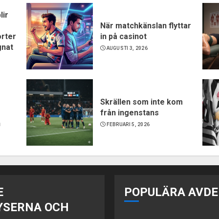
lir
När matchkänslan flyttar
orter
in på casinot
gnat
AUGUSTI 3, 2026
Skrällen som inte kom
från ingenstans
n
FEBRUARI 5, 2026
E
POPULÄRA AVDE
YSERNA OCH