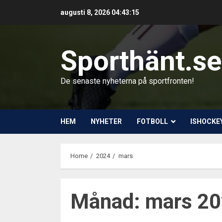
Skip
augusti 8, 2026
04:43:16
to
content
Sporthänt.se
De senaste nyheterna på sportfronten!
HEM
NYHETER
FOTBOLL
ISHOCKE
Home
2024
mars
Månad:
mars 2