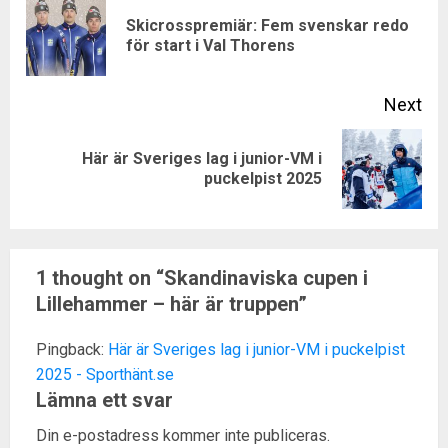
Reading
Skicrosspremiär: Fem svenskar redo
Pre
för start i Val Thorens
pos
Next
Här är Sveriges lag i junior-VM i
Next
puckelpist 2025
post:
1 thought on “
Skandinaviska cupen i
Lillehammer – här är truppen
”
Pingback:
Här är Sveriges lag i junior-VM i puckelpist
2025 - Sporthänt.se
Lämna ett svar
Din e-postadress kommer inte publiceras.