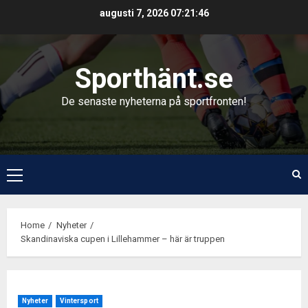
Skip
augusti 7, 2026
07:21:46
to
content
Sporthänt.se
De senaste nyheterna på sportfronten!
Primary
Menu
Home
Nyheter
Skandinaviska cupen i Lillehammer – här är truppen
Nyheter
Vintersport