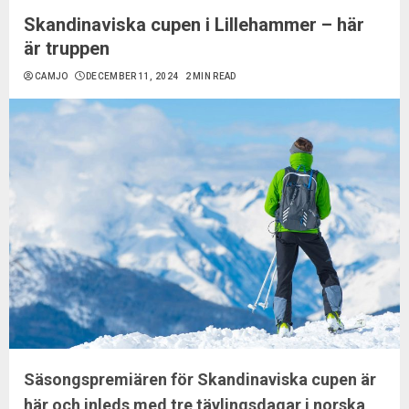
Skandinaviska cupen i Lillehammer – här
är truppen
CAMJO
DECEMBER 11, 2024
2 MIN READ
Säsongspremiären för Skandinaviska cupen är
här och inleds med tre tävlingsdagar i norska