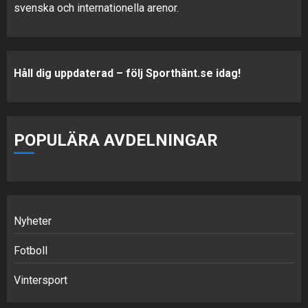
svenska och internationella arenor.
Håll dig uppdaterad – följ Sporthänt.se idag!
POPULÄRA AVDELNINGAR
Nyheter
Fotboll
Vintersport