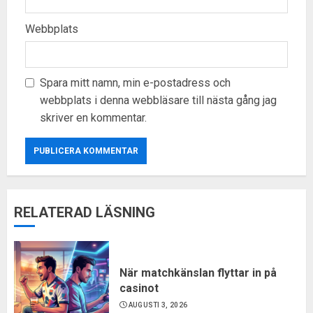
Webbplats
Spara mitt namn, min e-postadress och
webbplats i denna webbläsare till nästa gång jag
skriver en kommentar.
RELATERAD LÄSNING
När matchkänslan flyttar in på
casinot
AUGUSTI 3, 2026