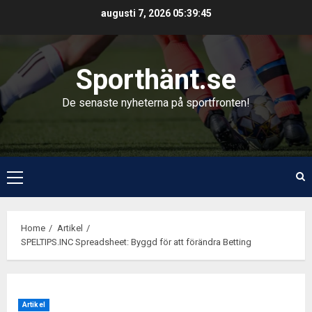
Skip
augusti 7, 2026
05:39:45
to
content
Sporthänt.se
De senaste nyheterna på sportfronten!
Primary
Menu
Home
Artikel
SPELTIPS.INC Spreadsheet: Byggd för att förändra Betting
Artikel