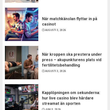
När matchkänslan flyttar in på
casinot
AUGUSTI 3, 2026
När kroppen ska prestera under
press – akupunkturens plats vid
fertilitetsbehandling
AUGUSTI 3, 2026
Kapplöpningen om sekunderna:
hur live casino blev hårdare
streamat än sporten
JUNI 3, 2026