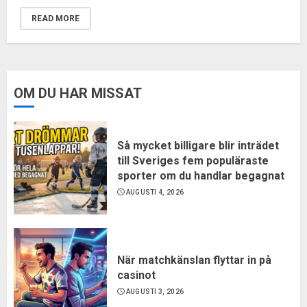
READ MORE
OM DU HAR MISSAT
Så mycket billigare blir inträdet
till Sveriges fem populäraste
sporter om du handlar begagnat
AUGUSTI 4, 2026
När matchkänslan flyttar in på
casinot
AUGUSTI 3, 2026