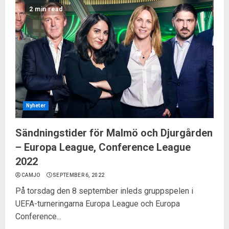
2 min read
Nyheter
Sändningstider för Malmö och Djurgården
– Europa League, Conference League
2022
CAMJO
SEPTEMBER 6, 2022
På torsdag den 8 september inleds gruppspelen i
UEFA-turneringarna Europa League och Europa
Conference...