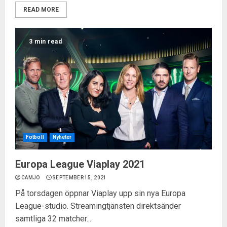
READ MORE
3 min read
Fotboll
Nyheter
Europa League Viaplay 2021
CAMJO
SEPTEMBER 15, 2021
På torsdagen öppnar Viaplay upp sin nya Europa
League-studio. Streamingtjänsten direktsänder
samtliga 32 matcher...