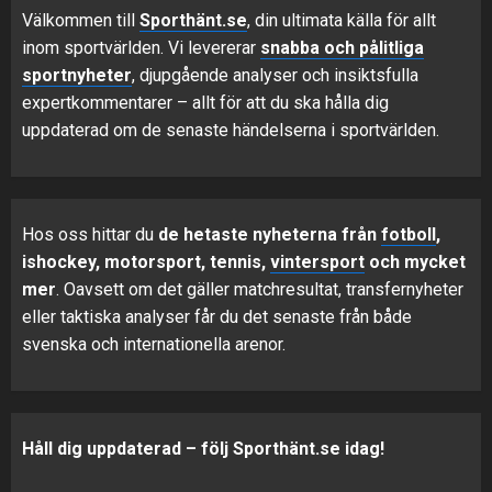
Välkommen till
Sporthänt.se
, din ultimata källa för allt
inom sportvärlden. Vi levererar
snabba och pålitliga
sportnyheter
, djupgående analyser och insiktsfulla
expertkommentarer – allt för att du ska hålla dig
uppdaterad om de senaste händelserna i sportvärlden.
Hos oss hittar du
de hetaste nyheterna från
fotboll
,
ishockey, motorsport, tennis,
vintersport
och mycket
mer
. Oavsett om det gäller matchresultat, transfernyheter
eller taktiska analyser får du det senaste från både
svenska och internationella arenor.
Håll dig uppdaterad – följ Sporthänt.se idag!