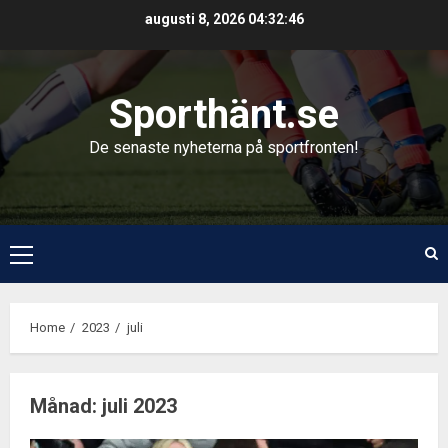
Skip
augusti 8, 2026
04:32:46
to
content
Sporthänt.se
De senaste nyheterna på sportfronten!
Primary
Menu
Home
2023
juli
Månad:
juli 2023