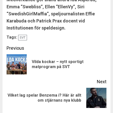
Emma “Swebliss”, Ellen “EllenVy”, Siri
“SwedishGirlMaffia”, speljournalisten Effie
Karabuda och Patrick Prax docent vid
Institutionen för speldesign.
Tags:
SVT
Continue
Previous
Reading
Vilda kockar – nytt sportigt
Pre
matprogram på SVT
pos
Next
Vilket lag spelar Benzema i? Här är allt
Next
om stjärnans nya klubb
post: