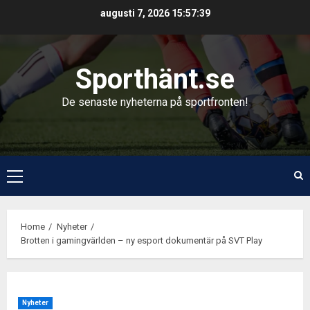
Skip
augusti 7, 2026
15:57:40
to
content
Sporthänt.se
De senaste nyheterna på sportfronten!
Primary
Menu
Home
Nyheter
Brotten i gamingvärlden – ny esport dokumentär på SVT Play
Nyheter