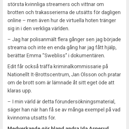
största kvinnliga streamers och vittnar om
brotten och trakasserierna de utsätts för dagligen
online – men även hur de virtuella hoten tränger
sig in i den verkliga världen.
– Jag har polisanmält flera gånger sen jag började
streama och inte en enda gång har jag fått hjälp,
berättar Emma “Swebliss” i dokumentären.
Edit får också träffa kriminalkommissarie på
Nationellt It-Brottscentrum, Jan Olsson och pratar
om de brott som är lämnade åt sitt eget öde att
klaras upp.
– I min värld är detta förundersökningsmaterial,
säger han när han få se av många exempel på vad
kvinnorna utsatts för.
Medverkande gör bland andra Ida Asperud,