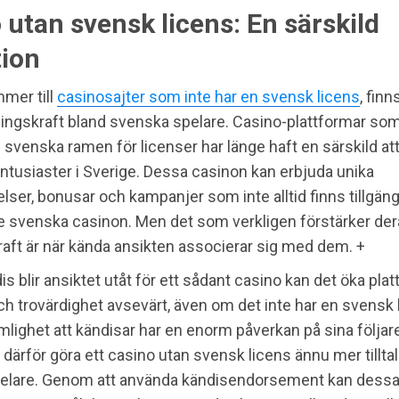
 utan svensk licens: En särskild
tion
mer till
casinosajter som inte har en svensk licens
, finn
ningskraft bland svenska spelare. Casino-plattformar so
 svenska ramen för licenser har länge haft en särskild at
ntusiaster i Sverige. Dessa casinon kan erbjuda unika
lser, bonusar och kampanjer som inte alltid finns tillgäng
e svenska casinon. Men det som verkligen förstärker de
aft är när kända ansikten associerar sig med dem. +
is blir ansiktet utåt för ett sådant casino kan det öka pl
ch trovärdighet avsevärt, även om det inte har en svensk 
mlighet att kändisar har en enorm påverkan på sina följar
 därför göra ett casino utan svensk licens ännu mer tillta
elare. Genom att använda kändisendorsement kan dessa