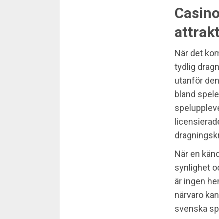
Casino
attrak
När det kom
tydlig drag
utanför den
bland spele
speluppleve
licensierad
dragningskr
När en känd
synlighet o
är ingen he
närvaro kan
svenska sp