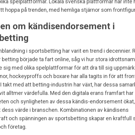
 olika spelplattformar. Lokala svenska plattformar har inte h
t hoppa på trenden, med hemliga stjärnor som frontfigur
ien om kändisendorsement i
betting
nblandning i sportsbetting har varit en trend i decennier.
r betting började ta fart online, såg vi hur stora idrottsna
 sig med olika spelplattformar för att dra till sig uppmä
or, hockeyproffs och boxare har alla tagits in för att fron
I takt med att betting-industrin har växt, har dessa sam
vit alltmer värdefulla. Med den digitala erans framfart har
heten och synligheten av dessa kändis-endorsement ökat, 
 dess värde i branschen. Kombinationen av kändisens
aft och spänningen av sportsbetting skapar en kraftfull
ch företag.