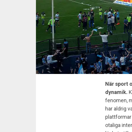
När sport 
dynamik.
K
fenomen, m
har aldrig v
plattformar
otaliga inte