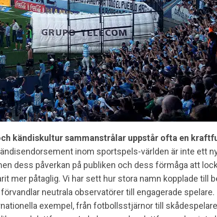
och kändiskultur sammanstrålar uppstår ofta en kraftfu
ändisendorsement inom sportspels-världen är inte ett ny
en dess påverkan på publiken och dess förmåga att lock
arit mer påtaglig. Vi har sett hur stora namn kopplade till b
 förvandlar neutrala observatörer till engagerade spelare.
rnationella exempel, från fotbollsstjärnor till skådespelar