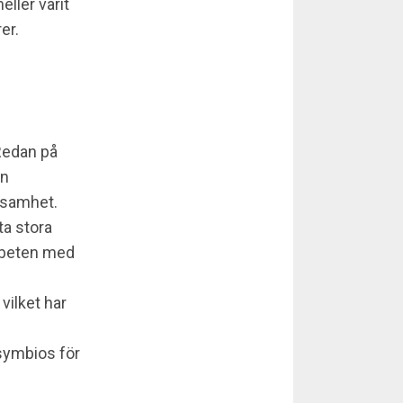
eller varit
er.
 Redan på
mn
rksamhet.
ta stora
arbeten med
vilket har
 symbios för