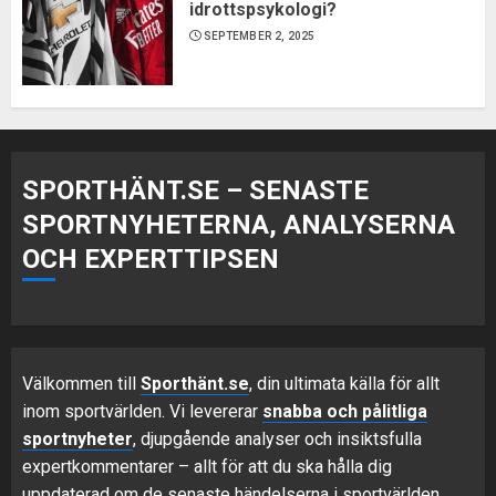
idrottspsykologi?
SEPTEMBER 2, 2025
SPORTHÄNT.SE – SENASTE
SPORTNYHETERNA, ANALYSERNA
OCH EXPERTTIPSEN
Välkommen till
Sporthänt.se
, din ultimata källa för allt
inom sportvärlden. Vi levererar
snabba och pålitliga
sportnyheter
, djupgående analyser och insiktsfulla
expertkommentarer – allt för att du ska hålla dig
uppdaterad om de senaste händelserna i sportvärlden.