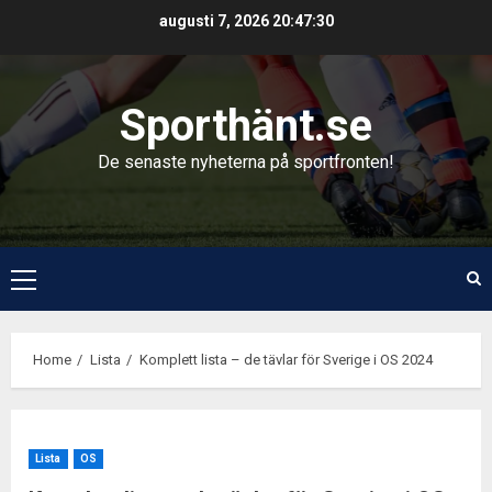
Skip
augusti 7, 2026
20:47:31
to
content
Sporthänt.se
De senaste nyheterna på sportfronten!
Primary
Menu
Home
Lista
Komplett lista – de tävlar för Sverige i OS 2024
Lista
OS