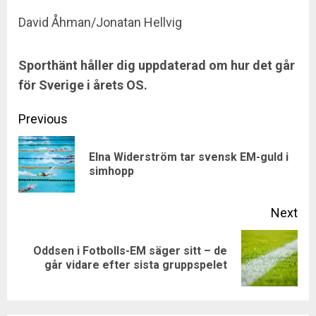
David Åhman/Jonatan Hellvig
Sporthänt håller dig uppdaterad om hur det går
för Sverige i årets OS.
Continue
Previous
Reading
Elna Widerström tar svensk EM-guld i
Pre
simhopp
pos
Next
Oddsen i Fotbolls-EM säger sitt – de
Next
går vidare efter sista gruppspelet
post: