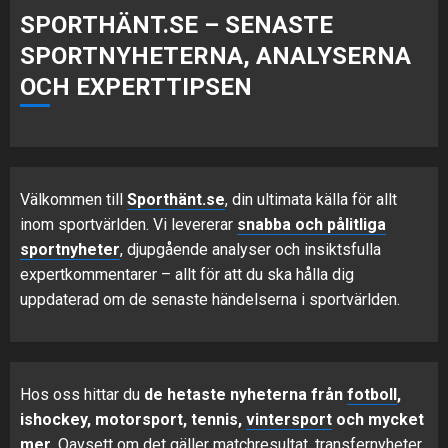
SPORTHÄNT.SE – SENASTE
SPORTNYHETERNA, ANALYSERNA
OCH EXPERTTIPSEN
Välkommen till
Sporthänt.se
, din ultimata källa för allt
inom sportvärlden. Vi levererar
snabba och pålitliga
sportnyheter
, djupgående analyser och insiktsfulla
expertkommentarer – allt för att du ska hålla dig
uppdaterad om de senaste händelserna i sportvärlden.
Hos oss hittar du
de hetaste nyheterna från
fotboll
,
ishockey, motorsport, tennis,
vintersport
och mycket
mer
. Oavsett om det gäller matchresultat, transfernyheter