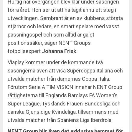
Hurtig när övergången blev klar under säsongen
förra året. Hon ser ut att ha tagit ännu ett steg i
utvecklingen. Sembrant är en av klubbens största
stjärnor och ledare, en smart spelare med vasst
passningsspel och som alltid är galet
positionssäker, säger NENT Groups
fotbollsexpert
Johanna
Frisk
.
Viaplay kommer under de kommande två
säsongerna även att visa Supercoppa Italiana och
utvalda matcher från damernas Coppa Italia.
Förutom Serie A TIM VISION innehar NENT Group
rättigheterna till Englands Barclays FA Women’s
Super League, Tysklands Frauen-Bundesliga och
danska Gjensidige Kvindeliga, tillsammans med
utvalda matcher från Spaniens Liga Iberdrola.
NENT Group blir även det exklusiva hemmet för