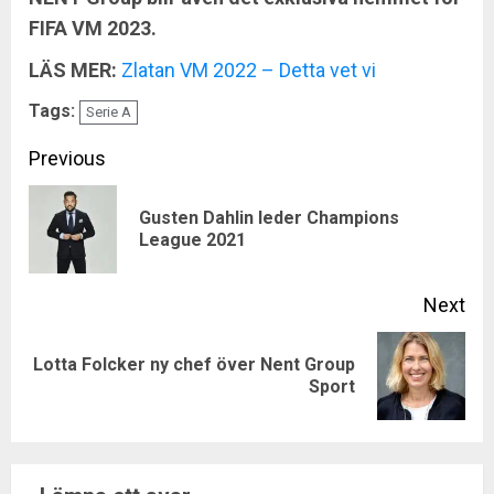
FIFA VM 2023.
LÄS MER:
Zlatan VM 2022 – Detta vet vi
Tags:
Serie A
Continue
Previous
Reading
Gusten Dahlin leder Champions
Pre
League 2021
pos
Next
Lotta Folcker ny chef över Nent Group
Next
Sport
post: