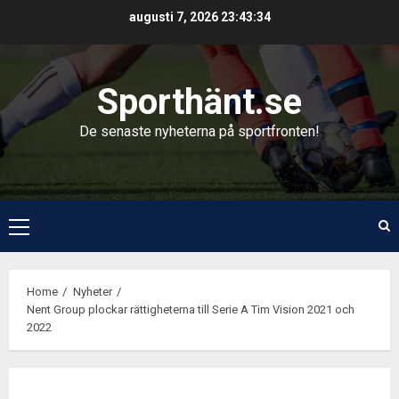
Skip
augusti 7, 2026
23:43:35
to
content
Sporthänt.se
De senaste nyheterna på sportfronten!
Primary
Menu
Home
Nyheter
Nent Group plockar rättigheterna till Serie A Tim Vision 2021 och
2022