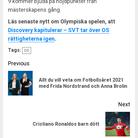
9 kommer bjuda på höjdpunkter från
mästerskapens gång.
Läs senaste nytt om Olympiska spelen, att
Discovery kapitulerar – SVT tar över OS
rättigheterna igen
.
Tags:
OS
Continue
Previous
Reading
Allt du vill veta om Fotbollsåret 2021
Pre
med Frida Nordstrand och Anna Brolin
pos
Next
Next
Cristiano Ronaldos barn dött
post: