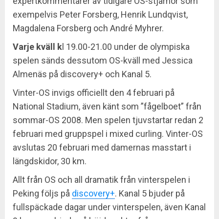
expertkommentarer av tidigare OS-stjärnor som
exempelvis Peter Forsberg, Henrik Lundqvist,
Magdalena Forsberg och André Myhrer.
Varje kväll k
l 19.00-21.00 under de olympiska
spelen sänds dessutom OS-kväll med Jessica
Almenäs på discovery+ och Kanal 5.
Vinter-OS invigs officiellt den 4 februari på
National Stadium, även känt som ”fågelboet” från
sommar-OS 2008. Men spelen tjuvstartar redan 2
februari med gruppspel i mixed curling. Vinter-OS
avslutas 20 februari med damernas masstart i
längdskidor, 30 km.
Allt från OS och all dramatik från vinterspelen i
Peking följs på
discovery+
. Kanal 5 bjuder på
fullspäckade dagar under vinterspelen, även Kanal