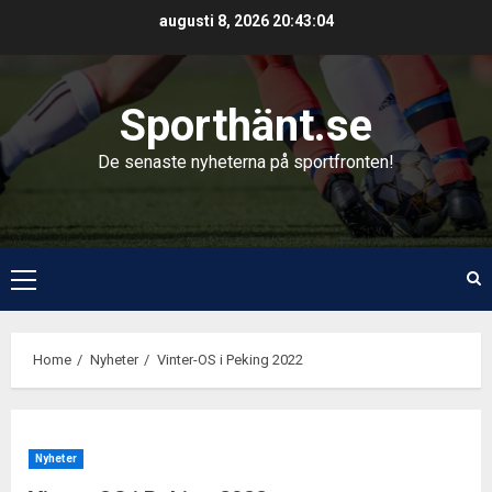
Skip
augusti 8, 2026
20:43:04
to
content
Sporthänt.se
De senaste nyheterna på sportfronten!
Primary
Menu
Home
Nyheter
Vinter-OS i Peking 2022
Nyheter