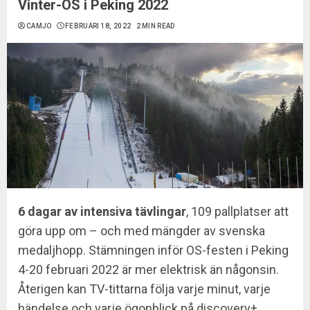
Vinter-OS i Peking 2022
CAMJO
FEBRUARI 18, 2022
2 MIN READ
6 dagar av intensiva tävlingar
, 109 pallplatser att
göra upp om – och med mängder av svenska
medaljhopp. Stämningen inför OS-festen i Peking
4-20 februari 2022 är mer elektrisk än någonsin.
Återigen kan TV-tittarna följa varje minut, varje
händelse och varje ögonblick på discovery+,