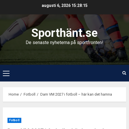
Skip
augusti 6, 2026
15:28:16
to
content
Sporthänt.se
De senaste nyheterna på sportfronten!
Primary
Menu
Home
Fotboll
Dam VM 2027 i fotboll – här kan det hamna
Fotboll