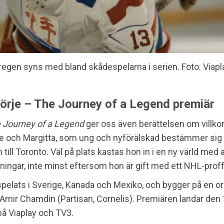
regen syns med bland skådespelarna i serien. Foto: Viapl
örje – The Journey of a Legend premiär
 Journey of a Legend
ger oss även berättelsen om villkor
e och Margitta, som ung och nyförälskad bestämmer sig fö
ill Toronto. Väl på plats kastas hon in i en ny värld med 
ningar, inte minst eftersom hon är gift med ett NHL-proff
spelats i Sverige, Kanada och Mexiko, och bygger på en or
Amir Chamdin (Partisan, Cornelis). Premiären landar den
å Viaplay och TV3.