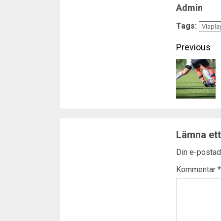
Admin
Tags:
Viapla
Conti
Previous
Readi
Lämna ett
Din e-postad
Kommentar
*