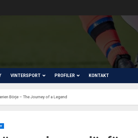
Y
VINTERSPORT
PROFILER
KONTAKT
serien Börje – The Journey of a Legend
er