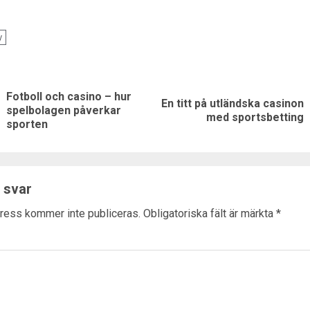
y
nue
ng
Fotboll och casino – hur
En titt på utländska casinon
Previous
Next
spelbolagen påverkar
med sportsbetting
sporten
post:
post:
 svar
ress kommer inte publiceras.
Obligatoriska fält är märkta
*