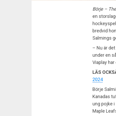
Börje – Th
en storslag
hockeyspe
bredvid ho
Salmings ge
– Nu är det
under en så
Viaplay har
LÄS OCKS
2024
Börje Salmi
Kanadas tuff
ung pojke i 
Maple Leafs