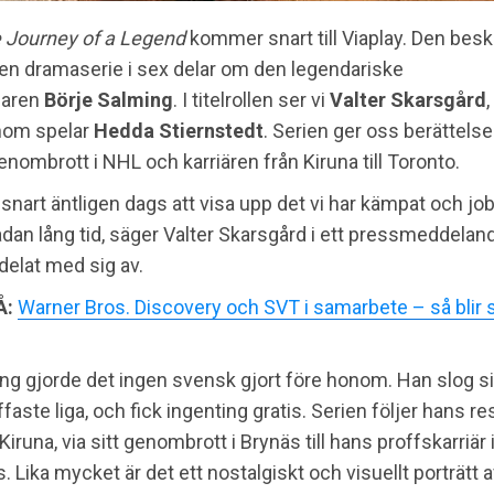
e Journey of a Legend
kommer snart till Viaplay. Den bes
en dramaserie i sex delar om den legendariske
laren
Börje Salming
. I titelrollen ser vi
Valter Skarsgård
nom spelar
Hedda Stiernstedt
. Serien ger oss berättels
nombrott i NHL och karriären från Kiruna till Toronto.
 snart äntligen dags att visa upp det vi har kämpat och j
dan lång tid, säger Valter Skarsgård i ett pressmeddela
 delat med sig av.
Å:
Warner Bros. Discovery och SVT i samarbete – så bli
ng gjorde det ingen svensk gjort före honom. Han slog sig
aste liga, och fick ingenting gratis. Serien följer hans re
Kiruna, via sitt genombrott i Brynäs till hans proffskarriär
. Lika mycket är det ett nostalgiskt och visuellt porträtt 