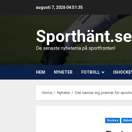
Skip
augusti 7, 2026
04:51:37
to
content
Sporthänt.se
De senaste nyheterna på sportfronten!
HEM
NYHETER
FOTBOLL
ISHOCKE
Home
Nyheter
Det närmar sig premiär för sport
Hockey
Nyhet