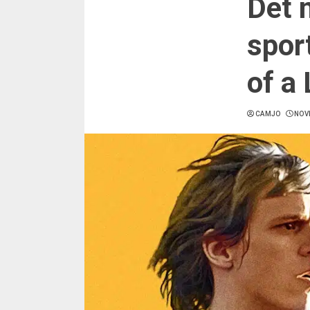
Det 
spor
of a
CAMJO
NOV