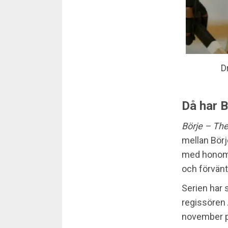
D
Då har B
Börje –
The
mellan Börj
med honom t
och förvänt
Serien har 
regissören 
november p