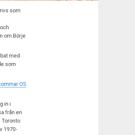
krivs som
, och
en om Börje
obbat med
nde som
r sommar OS
 in i
sa från en
 i Toronto
av 1970-