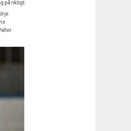
 på riktigt.
örje
ans
alter