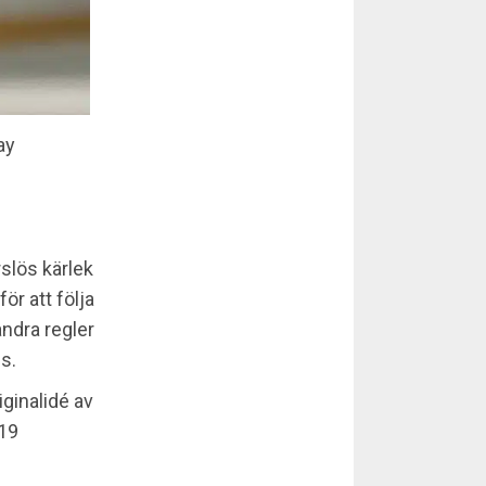
ay
slös kärlek
r att följa
andra regler
s.
iginalidé av
 19