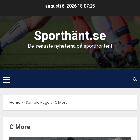
Skip
augusti 6, 2026
18:07:25
to
content
Sporthänt.se
De senaste nyheterna på sportfronten!
Primary
Menu
Home
Sample Page
C More
C More