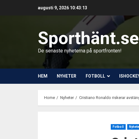
Skip
augusti 9, 2026
10:43:14
to
content
Sporthänt.se
De senaste nyheterna på sportfronten!
HEM
NYHETER
FOTBOLL
ISHOCKE
Home
Nyheter
Cristiano Ronaldo riskerar avstä
Fotboll
Nyhet