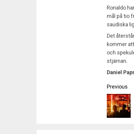
Ronaldo har
mål på tio 
saudiska li
Det återstå
kommer att 
och spekule
stjärnan.
Daniel Pap
Conti
Previous
Readi