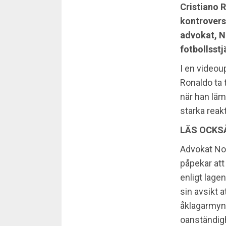
Cristiano R
kontroversi
advokat, N
fotbollsst
I en videou
Ronaldo ta 
när han läm
starka reakt
LÄS OCKS
Advokat Nou
påpekar att
enligt lagen
sin avsikt a
åklagarmyn
oanständigh