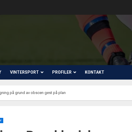
Y
VINTERSPORT
PROFILER
KONTAKT
ngning på grund av obscen gest på plan
er