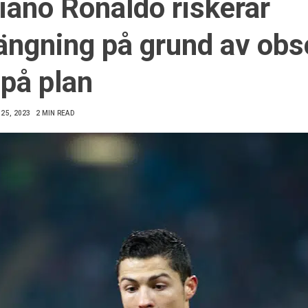
tiano Ronaldo riskerar
ängning på grund av ob
 på plan
25, 2023
2 MIN READ