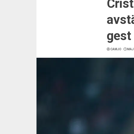
Cris
avst
gest
CAMJO
MAJ 