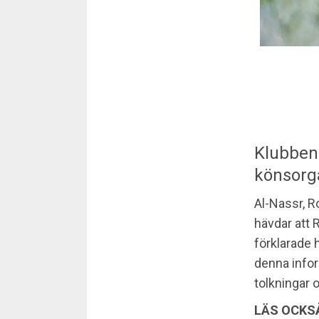
Klubbens
könsorg
Al-Nassr, R
hävdar att 
förklarade 
denna infor
tolkningar 
LÄS OCKS