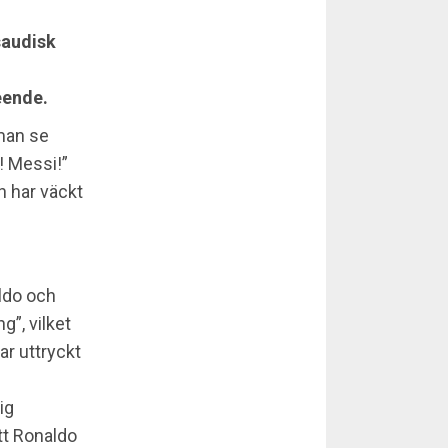
saudisk
eende.
 man se
! Messi!”
h har väckt
ldo och
g”, vilket
ar uttryckt
ig
tt Ronaldo