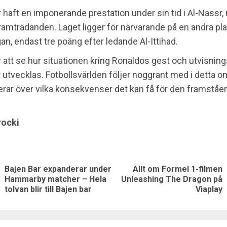
 haft en imponerande prestation under sin tid i Al-Nassr,
framträdanden. Laget ligger för närvarande på en andra pla
gan, endast tre poäng efter ledande Al-Ittihad.
r att se hur situationen kring Ronaldos gest och utvisnin
utvecklas. Fotbollsvärlden följer noggrant med i detta om
rar över vilka konsekvenser det kan få för den framståe
rocki
nue
ng
Bajen Bar expanderar under
Allt om Formel 1-filmen
Previous
Next
Hammarby matcher – Hela
Unleashing The Dragon på
tolvan blir till Bajen bar
Viaplay
post:
post: