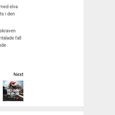
 med elva
ts i den
gskraven
talade fall
nde
Next