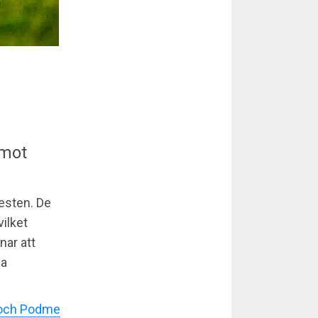
 mot
gesten. De
ilket
nar att
na
e och Podme