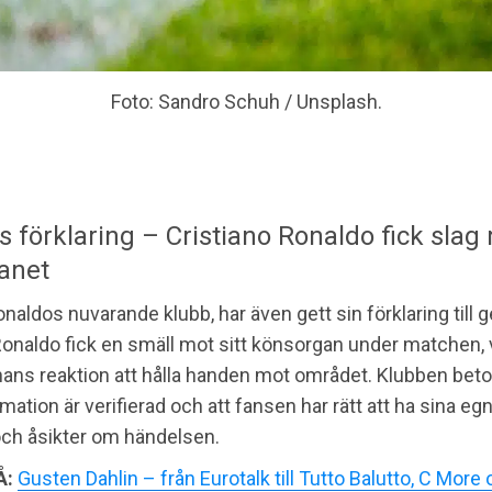
Foto: Sandro Schuh / Unsplash.
 förklaring – Cristiano Ronaldo fick slag
anet
onaldos nuvarande klubb, har även gett sin förklaring till 
Ronaldo fick en smäll mot sitt könsorgan under matchen, v
hans reaktion att hålla handen mot området. Klubben beto
mation är verifierad och att fansen har rätt att ha sina eg
och åsikter om händelsen.
Å:
Gusten Dahlin – från Eurotalk till Tutto Balutto, C Mor