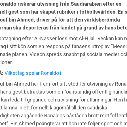
onaldo riskerar utvisning från Saudiarabien efter en
ell gest som har skapat rubriker i fotbollsvärlden. En 
ouf bin Ahmed, driver på för att den världsberömda
järnan ska deporteras från landet på grund av hans bet
pptagning efter Al-Nasser loss mot Al-Hilal i veckan kan
tag i sitt kön som en respons på fansens utrop av “Messi
nade planen. Videon spreds snabbt på sociala medier oc
ioner.
Å:
Vilket lag spelar Ronaldo i
f bin Ahmed har framfört sitt stöd för utvisning av Rona
 hans gest betraktas som en “oanständig offentlig handlin
 kan leda till gripande och utvisning för utlänningar. Hon h
tt lämna in ett formellt klagomål till den saudiska
digheten angående Ronaldos påstådda brott mot ”offentl
et”. Bin Ahmed poängterar att hon inte följer sport och a