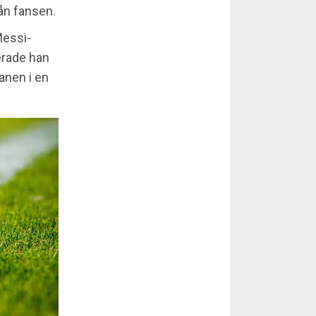
rån fansen.
Messi-
gerade han
anen i en