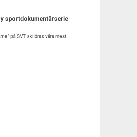
ny sportdokumentärserie
Fame” på SVT skildras våra mest