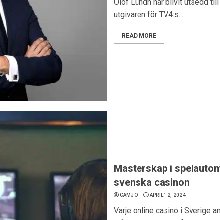
Olof Lundh har blivit utsedd ti
utgivaren för TV4:s...
READ MORE
Mästerskap i spelautom
svenska casinon
CAMJO
APRIL 12, 2024
Varje online casino i Sverige a