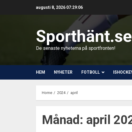
Skip
augusti 8, 2026
07:29:08
to
content
Sporthänt.se
De senaste nyheterna på sportfronten!
HEM
NYHETER
FOTBOLL
ISHOCKE
Home
2024
april
Månad:
april 20