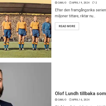
CAMJO
APRIL 19, 2024
2
Efter den framgångsrika serien
miljoner tittare, riktar nu...
READ MORE
Olof Lundh tillbaka so
CAMJO
APRIL 16, 2024