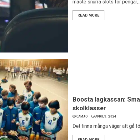
måste snurra slots för pengar,..
READ MORE
Boosta lagkassan: Smart
skolklasser
CAMJO
APRIL 3, 2024
Det finns många vägar att gå för
READ MORE