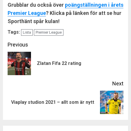
Grubblar du också över
poängställningen i årets
Premier League
? Klicka på länken för att se hur
Sporthänt spår kulan!
Tags:
Lista
Premier League
Continue
Previous
Reading
Pre
Zlatan Fifa 22 rating
pos
Next
Next
Viaplay studion 2021 – allt som är nytt
post: