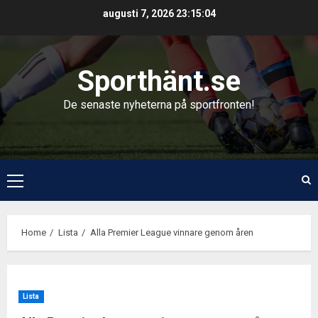
Skip
augusti 7, 2026
23:15:05
to
content
Sporthänt.se
De senaste nyheterna på sportfronten!
Primary
Menu
Home
Lista
Alla Premier League vinnare genom åren
Lista