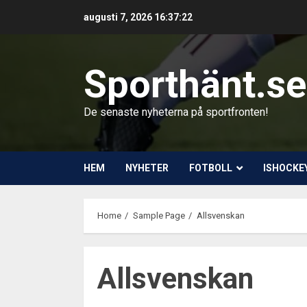
Skip
augusti 7, 2026
16:37:24
to
content
Sporthänt.se
De senaste nyheterna på sportfronten!
HEM
NYHETER
FOTBOLL
ISHOCKE
Home
Sample Page
Allsvenskan
Allsvenskan