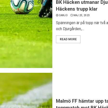
BK Häcken utmanar Dju
Häckens trupp klar
CAMJO
MAJ 23, 2023
Spänningen är på topp när två 
och Djurgården,...
READ MORE
Malmö FF hämtar upp t
toppmatch mot BK Häc