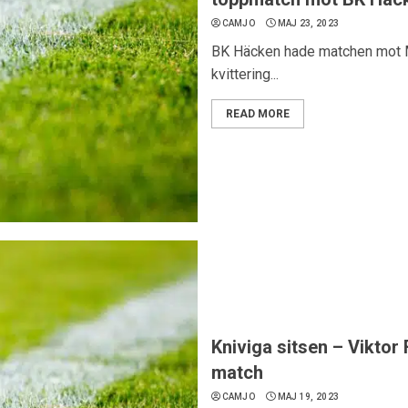
CAMJO
MAJ 23, 2023
BK Häcken hade matchen mot Ma
kvittering...
READ MORE
Kniviga sitsen – Viktor 
match
CAMJO
MAJ 19, 2023