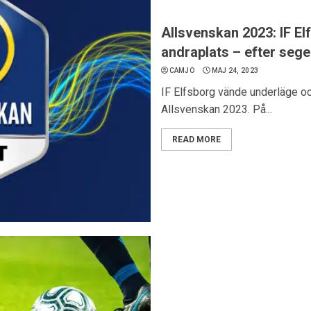
Allsvenskan 2023: IF Elfs
andraplats – efter seg
CAMJO
MAJ 24, 2023
IF Elfsborg vände underläge och
Allsvenskan 2023. På...
READ MORE