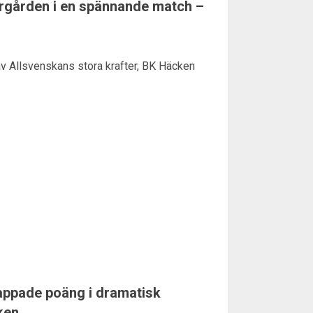
rgården i en spännande match –
av Allsvenskans stora krafter, BK Häcken
appade poäng i dramatisk
ken