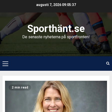
Skip
augusti 7, 2026
09:05:39
to
content
Sporthänt.se
De senaste nyheterna på sportfronten!
Primary
Menu
Sample
2 min read
Page