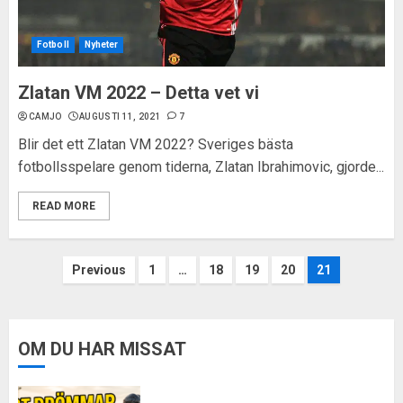
Fotboll
Nyheter
Zlatan VM 2022 – Detta vet vi
CAMJO
AUGUSTI 11, 2021
7
Blir det ett Zlatan VM 2022? Sveriges bästa
fotbollsspelare genom tiderna, Zlatan Ibrahimovic, gjorde...
READ MORE
Sidnumrering
Previous
1
…
18
19
20
21
för
inlägg
OM DU HAR MISSAT