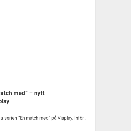
match med” – nytt
play
ya serien ”En match med” på Viaplay. Inför...