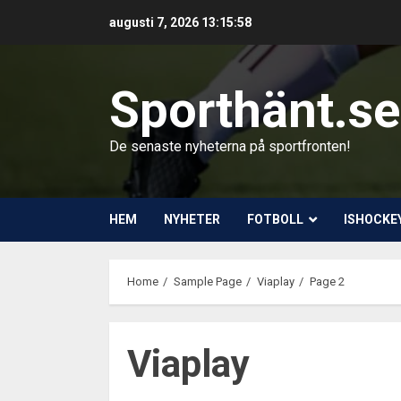
Skip
augusti 7, 2026
13:15:59
to
content
Sporthänt.se
De senaste nyheterna på sportfronten!
HEM
NYHETER
FOTBOLL
ISHOCKE
Home
Sample Page
Viaplay
Page 2
Viaplay