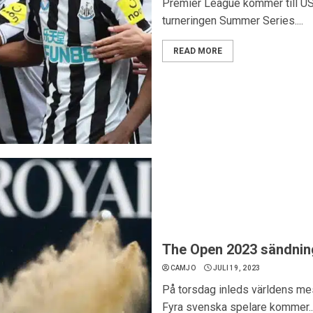
Premier League kommer till US
turneringen Summer Series....
READ MORE
The Open 2023 sändnin
CAMJO
JULI 19, 2023
På torsdag inleds världens mes
Fyra svenska spelare kommer..